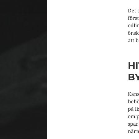
Det 
förs
odli
önsk
att b
HI
B
Kans
behö
på l
om p
spar
närm