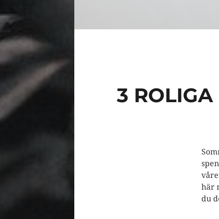
3 ROLIG
Somm
spen
våre
här 
du d