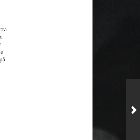
tta
t
n
re
 på