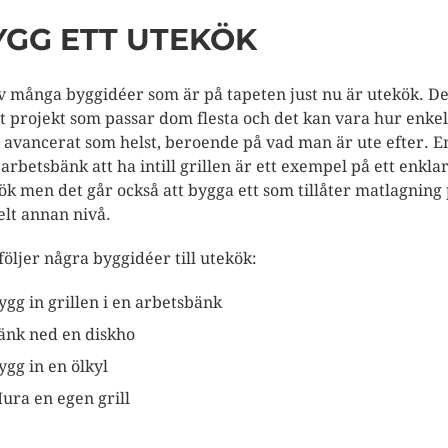
YGG ETT UTEKÖK
v många byggidéer som är på tapeten just nu är utekök. De
tt projekt som passar dom flesta och det kan vara hur enkel
r avancerat som helst, beroende på vad man är ute efter. E
 arbetsbänk att ha intill grillen är ett exempel på ett enkla
ök men det går också att bygga ett som tillåter matlagning
elt annan nivå.
följer några byggidéer till utekök:
ygg in grillen i en arbetsbänk
änk ned en diskho
ygg in en ölkyl
ura en egen grill