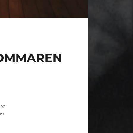
SOMMAREN
mer
ger