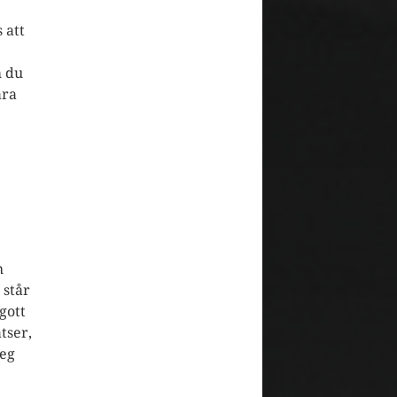
 att
m du
ara
h
 står
 gott
tser,
teg