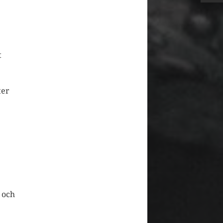
t
ter
 och