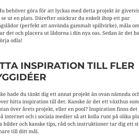
du behöver göra för att lyckas med detta projekt är givetvis
t se ut en plats. Därefter snickrar du enkelt ihop ett par
ngslådor (perfekt att använda gammalt spillvirke), måla o
ar det och placera ut lådorna i din nya oas. Sedan är det b
örja odla!
TTA INSPIRATION TILL FLER
YGGIDÉER
ke hade du tänkt dig ett annat projekt än ovan nämnda oc
ver hitta inspiration till det. Kanske är det ett växthus som
istan över årets projekt, eller en pool? Inspiration finns det
å internet och i sociala medier så att kolla runt på olika pla
a bilder och kanske tips, råd och instruktioner tar dig ett s
are till ditt mål.