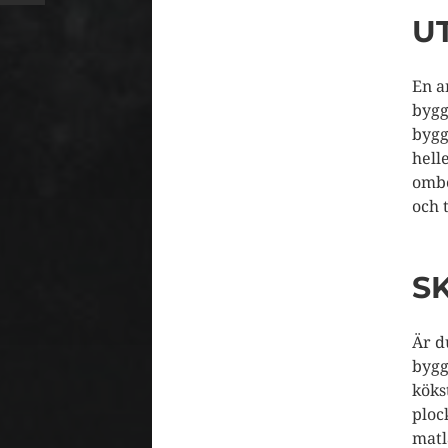
U
En a
bygg
bygg
hell
ombo
och 
S
Är d
bygg
köks
ploc
matl