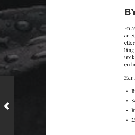
B
En a
är e
elle
lång
utek
en h
Här 
B
S
B
M